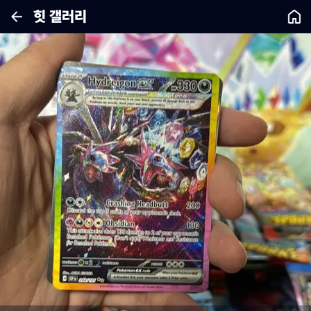
힛 갤러리