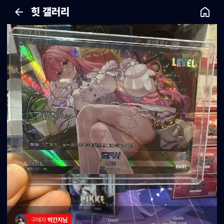
힛 갤러리
구매자 
박간지님