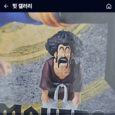
힛 갤러리