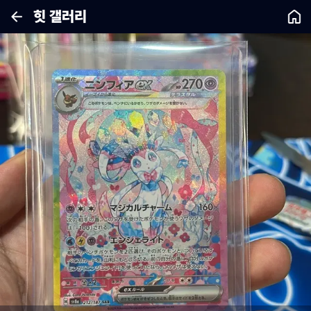
힛 갤러리