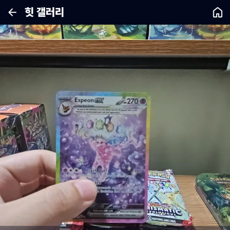
힛 갤러리