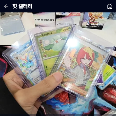
힛 갤러리