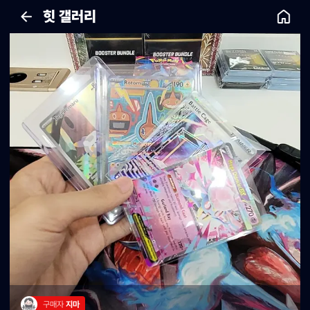
힛 갤러리
구매자 
지마