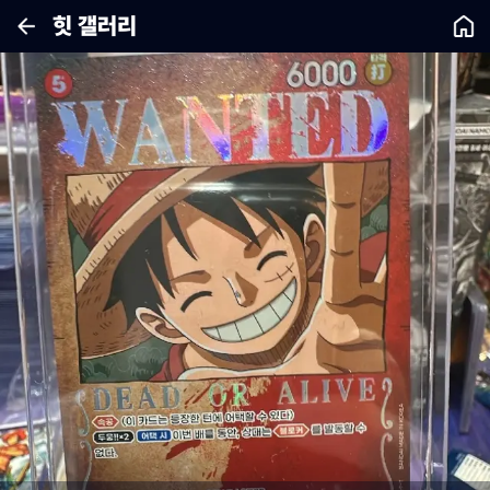
힛 갤러리