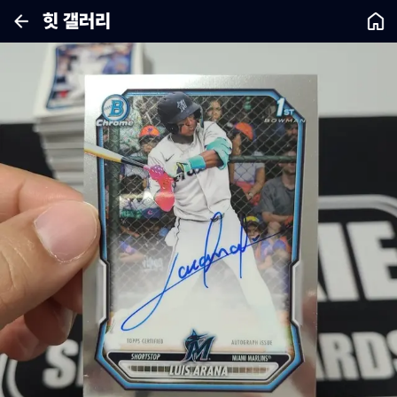
힛 갤러리