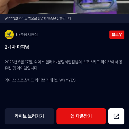
WYYYES 와이스 앱으로 촬영한 인증된 상품입니다
hk분당서현점
팔로우
2-1차 마피님
2026년 5월 17일, 와이스 딜러 hk분당서현점님의 스포츠카드 라이브에서 공
유된 힛 아이템입니다.
와이스: 스포츠카드 라이브 거래 앱, WYYYES
라이브 보러가기
앱 다운받기