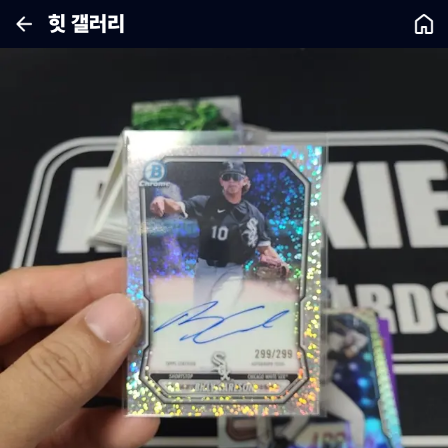
힛 갤러리