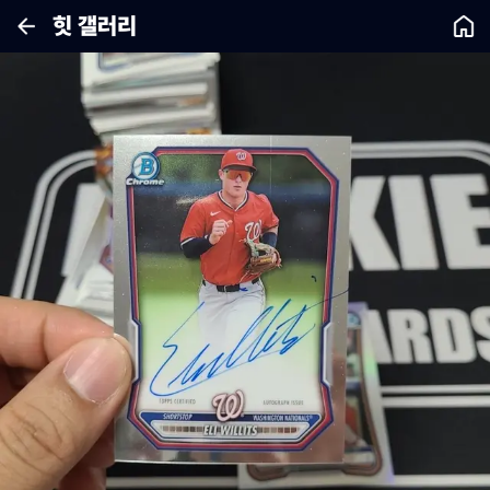
힛 갤러리