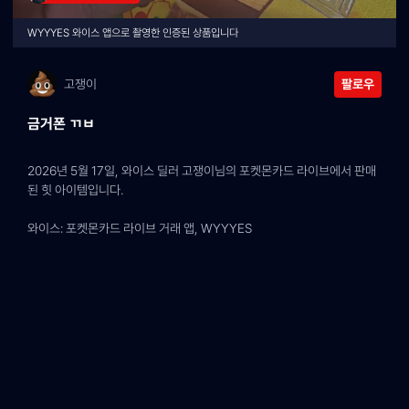
WYYYES 와이스 앱으로 촬영한 인증된 상품입니다
고쟁이
팔로우
금거폰 ㄲㅂ
2026년 5월 17일, 와이스 딜러 고쟁이님의 포켓몬카드 라이브에서 판매
된 힛 아이템입니다.
와이스: 포켓몬카드 라이브 거래 앱, WYYYES