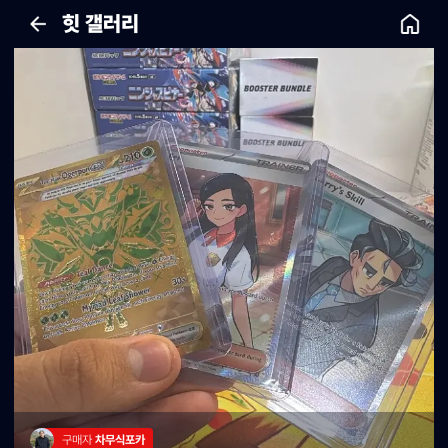
힛 갤러리
구매자 
차무식포카