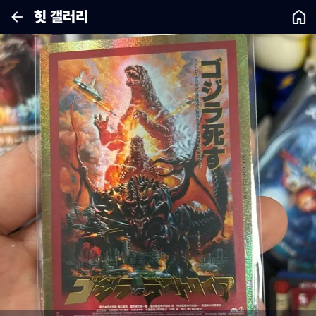
힛 갤러리