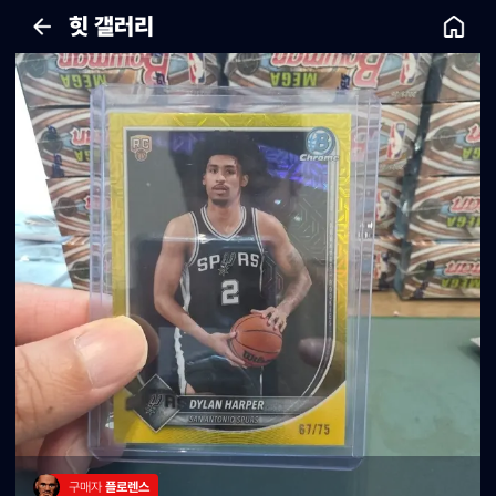
힛 갤러리
구매자 
플로렌스