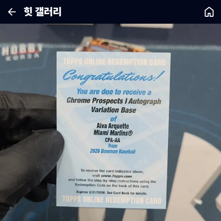
힛 갤러리