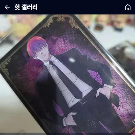
힛 갤러리