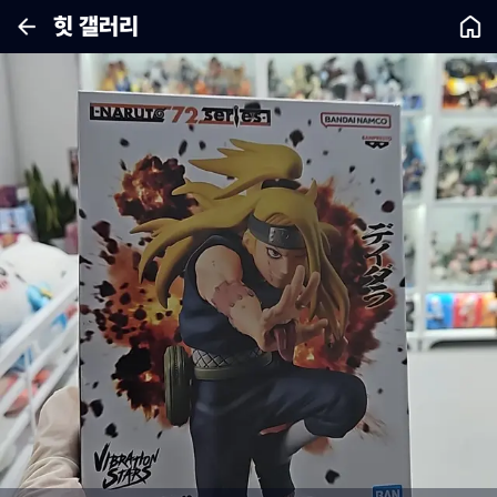
힛 갤러리