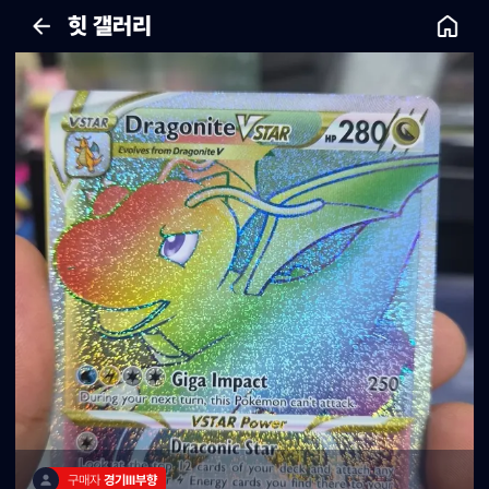
힛 갤러리
구매자 
경기lll부향