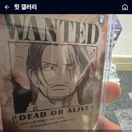
힛 갤러리