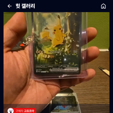
힛 갤러리
구매자 
고죠조아