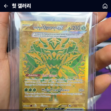
힛 갤러리