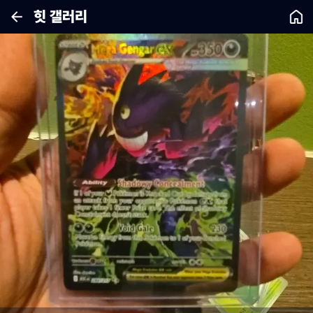
힛 갤러리