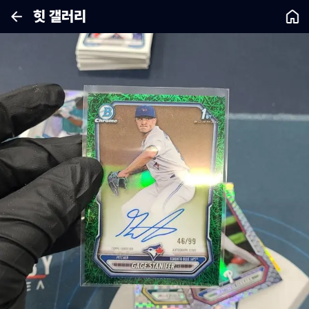
힛 갤러리