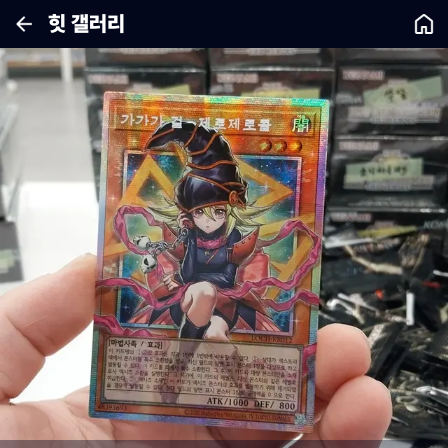
힛 갤러리