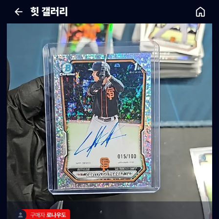
힛 갤러리
구매자 
로나우도