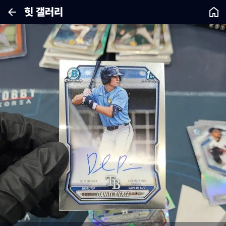
힛 갤러리