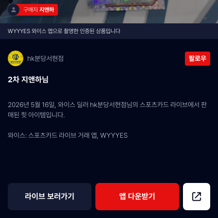
구매자 
지앤하
WYYYES 와이스 앱으로 촬영한 인증된 상품입니다
hk분당서현점
팔로우
2차 지앤하님
2026년 5월 16일, 와이스 딜러 hk분당서현점님의 스포츠카드 라이브에서 판
매된 힛 아이템입니다.
와이스: 스포츠카드 라이브 거래 앱, WYYYES
라이브 보러가기
앱 다운받기