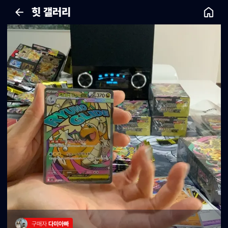
힛 갤러리
구매자 
다미아빠