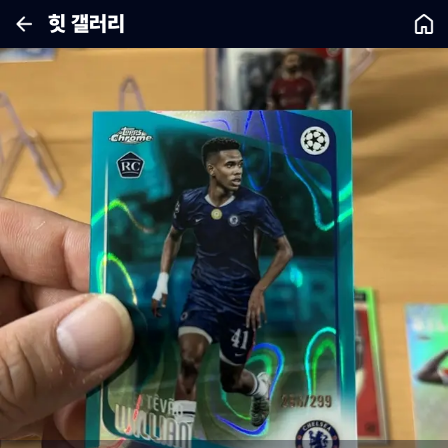
힛 갤러리