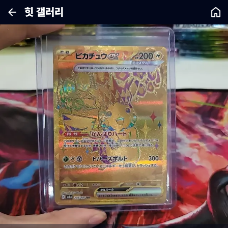
힛 갤러리