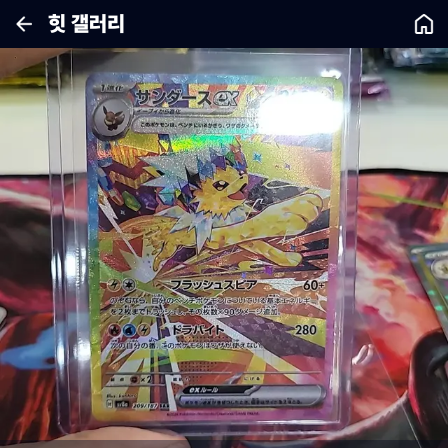
힛 갤러리