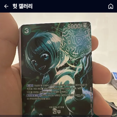
힛 갤러리