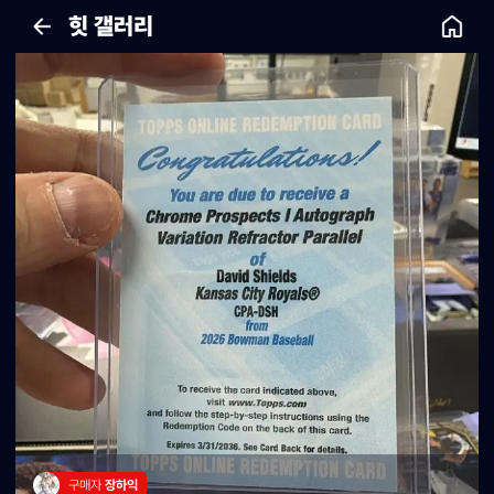
힛 갤러리
구매자 
장하익