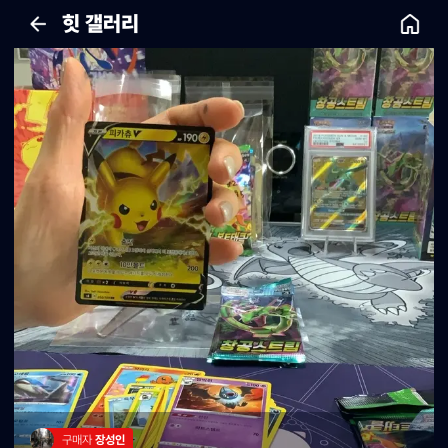
힛 갤러리
구매자 
장성인