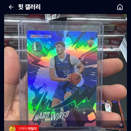
힛 갤러리
구매자 
마일이