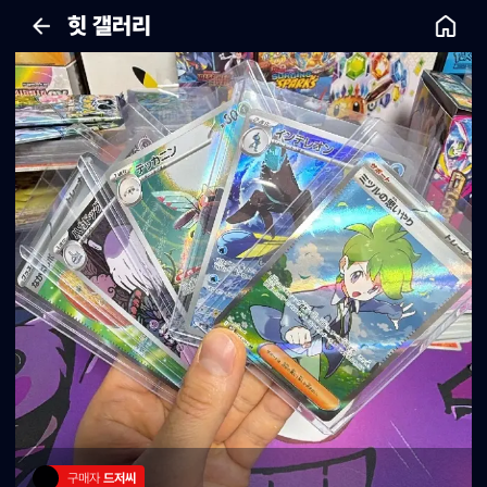
힛 갤러리
구매자 
드저씨