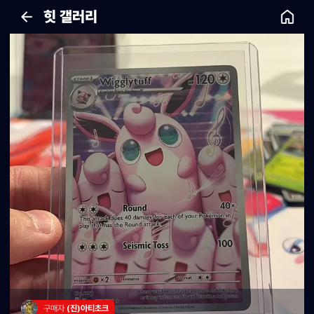
힛 갤러리
구매자 
(진)아티초크