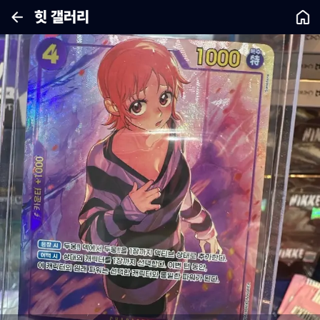
힛 갤러리