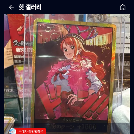
힛 갤러리
구매자 
라임맛레몬