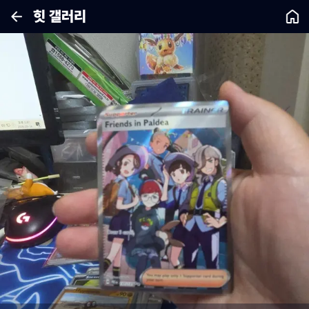
힛 갤러리