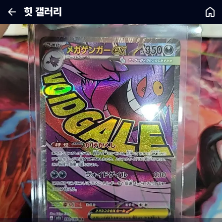
힛 갤러리