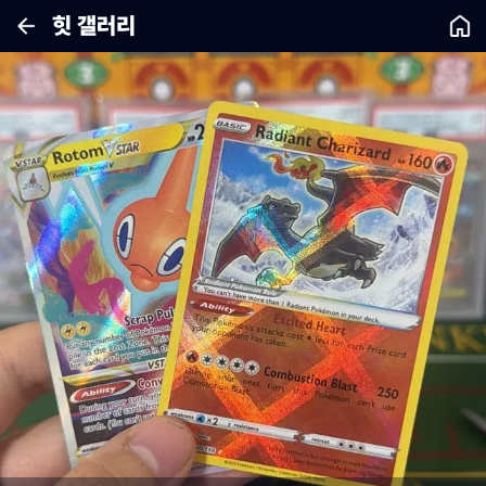
힛 갤러리