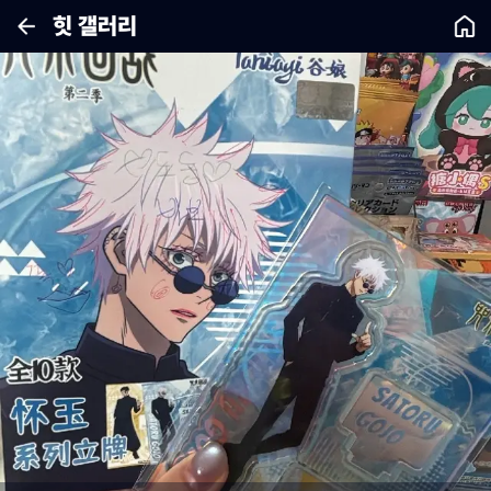
힛 갤러리