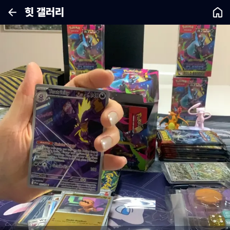
힛 갤러리