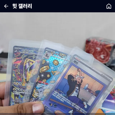
힛 갤러리