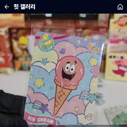
힛 갤러리