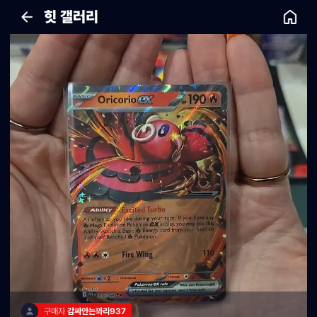
힛 갤러리
구매자 
감싸안는꽈리937