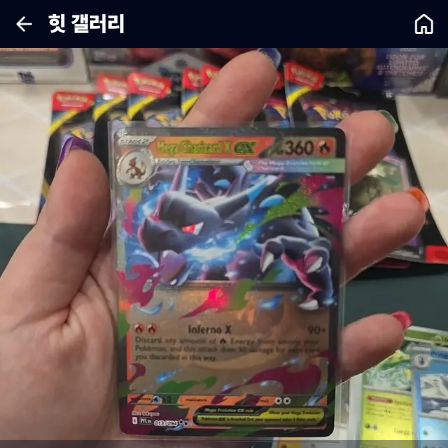
힛 갤러리