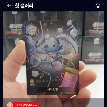
힛 갤러리
구매자 
벼랑위의포뇨