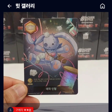
힛 갤러리
구매자 
ㅎㅎ((