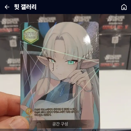
힛 갤러리